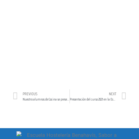
PREVIOUS
NEXT
Nuestro alumnos de Cocina se presentan al Concurso Marbella Cocina
Presentación del curso 2021 en la Escuela de Hostelería de Benahavís