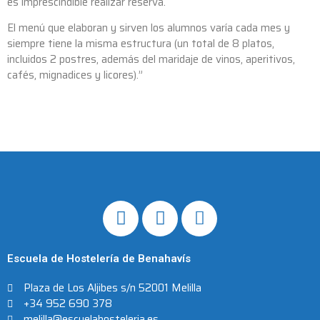
es imprescindible realizar reserva.
El menú que elaboran y sirven los alumnos varía cada mes y
siempre tiene la misma estructura (un total de 8 platos,
incluidos 2 postres, además del maridaje de vinos, aperitivos,
cafés, mignadices y licores).”
Escuela de Hostelería de Benahavís
Plaza de Los Aljibes s/n 52001 Melilla
+34 952 690 378
melilla@escuelahosteleria.es