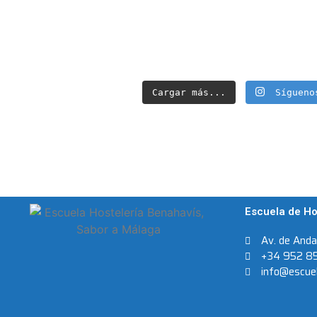
Cargar más...
Sígueno
Escuela de Ho
Av. de And
+34 952 8
info@escuel