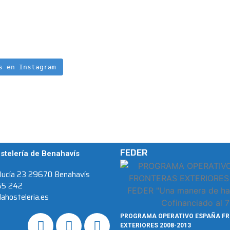
s en Instagram
FEDER
stelería de Benahavís
alucía 23 29670 Benahavís
55 242
ahosteleria.es
PROGRAMA OPERATIVO ESPAÑA F
EXTERIORES 2008-2013