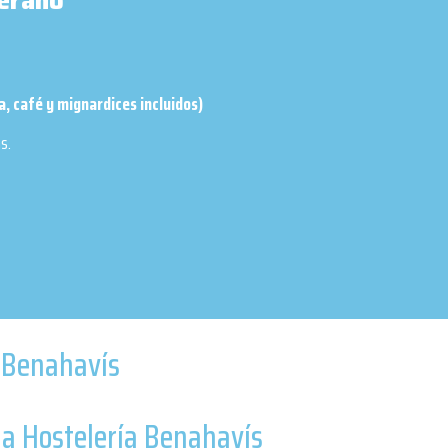
verano
a, café y mignardices incluidos)
s.
a Benahavís
la Hostelería Benahavís