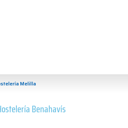
stelería Melilla
Hostelería Benahavís