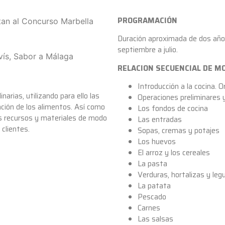
PROGRAMACIÓN
Duración aproximada de dos añ
septiembre a julio.
RELACION SECUENCIAL DE 
Introducción a la cocina.
narias, utilizando para ello las
Operaciones preliminares 
ación de los alimentos. Así como
Los fondos de cocina
s recursos y materiales de modo
Las entradas
clientes.
Sopas, cremas y potajes
Los huevos
El arroz y los cereales
La pasta
Verduras, hortalizas y le
La patata
Pescado
Carnes
Las salsas