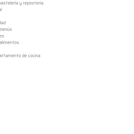
astelería y repostería.
l
dad
, menús
les
 alimentos
epartamento de cocina