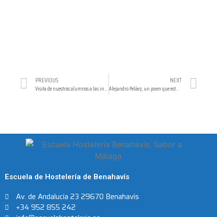
PREVIOUS
NEXT
Visita de nuestros alumnos a las instalaciones de Román y Martos
Alejandro Peláez, un joven que estudia en la escuela de Hostelería de Benahavís, se hace con una beca del prestigioso Le Cordon Bleu
Escuela de Hostelería de Benahavís
Av. de Andalucía 23 29670 Benahavís
+34 952 855 242