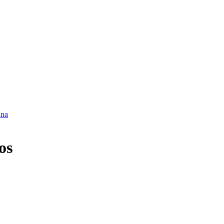
ina
os