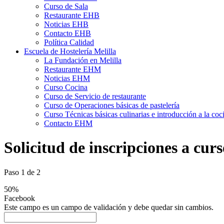
Curso de Sala
Restaurante EHB
Noticias EHB
Contacto EHB
Política Calidad
Escuela de Hostelería Melilla
La Fundación en Melilla
Restaurante EHM
Noticias EHM
Curso Cocina
Curso de Servicio de restaurante
Curso de Operaciones básicas de pastelería
Curso Técnicas básicas culinarias e introducción a la coc
Contacto EHM
Solicitud de inscripciones a curs
Paso
1
de
2
50%
Facebook
Este campo es un campo de validación y debe quedar sin cambios.