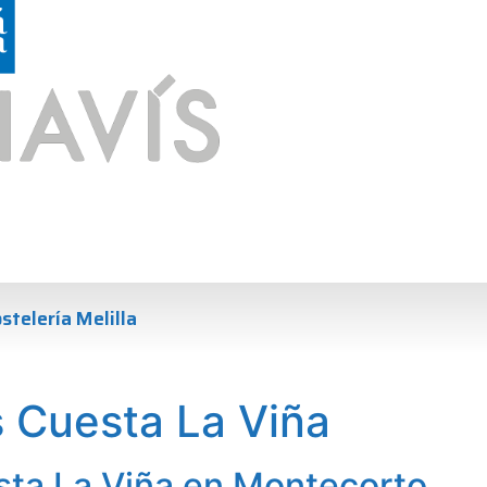
stelería Melilla
 Cuesta La Viña
sta La Viña en Montecorto