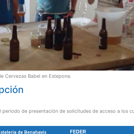
 de Cervezas Babel en Estepona.
ipción
l periodo de presentación de solicitudes de acceso a los c
FEDER
stelería de Benahavís