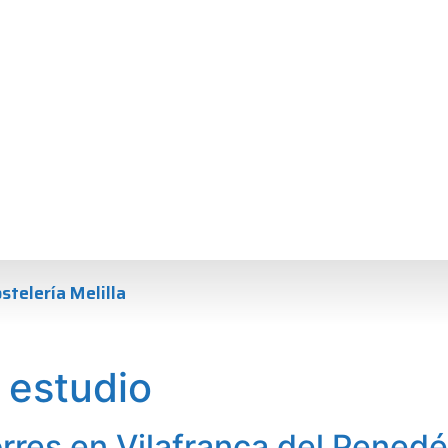
stelería Melilla
e estudio
orres en Vilafranca del Pened