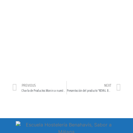
PREVIOUS
NEXT
Charla de Productos Monin a nuestros alumnos de sala
Presentación del producto “ROYAL BLISS” de la gama mixer de la marca Coca-Cola en la Escuela de Hostelería Benahavís, Sabor a Málaga