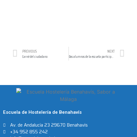
PREVIOUS
NEXT
Carné del ciudadano
Dos alumnos de la escuela participan en el II Concurso deI Cocina Dulce
Escuela de Hostelería de Benahavís
Av. de Andalucía 23 29670 Benahavís
+34 952 855 242