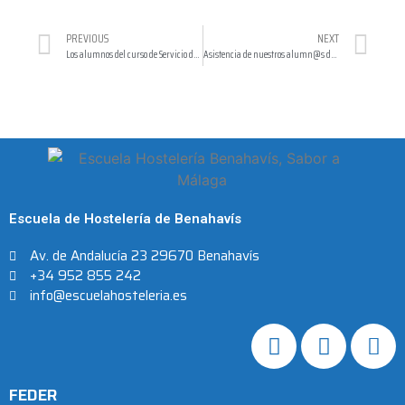
PREVIOUS
NEXT
Los alumnos del curso de Servicio de Restaurante/Bar estuvieron visitando las Bodegas Morisanto en Ronda
Asistencia de nuestros alumn@s de sala a la charla de Irene Banet, sumiller del Restaurante Bardal en Ronda
Escuela de Hostelería de Benahavís
Av. de Andalucía 23 29670 Benahavís
+34 952 855 242
info@escuelahosteleria.es
FEDER