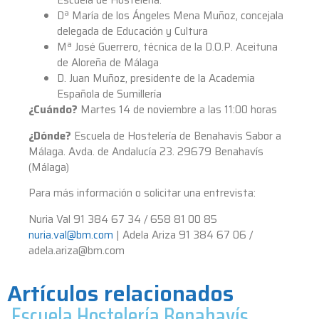
Escuela de Hostelería.
Dª María de los Ángeles Mena Muñoz, concejala
delegada de Educación y Cultura
Mª José Guerrero, técnica de la D.O.P. Aceituna
de Aloreña de Málaga
D. Juan Muñoz, presidente de la Academia
Española de Sumillería
¿Cuándo?
Martes 14 de noviembre a las 11:00 horas
¿Dónde?
Escuela de Hostelería de Benahavis Sabor a
Málaga. Avda. de Andalucía 23. 29679 Benahavís
(Málaga)
Para más información o solicitar una entrevista:
Nuria Val 91 384 67 34 / 658 81 00 85
nuria.val@bm.com
| Adela Ariza 91 384 67 06 /
adela.ariza@bm.com
Artículos relacionados
Escuela Hostelería Benahavís