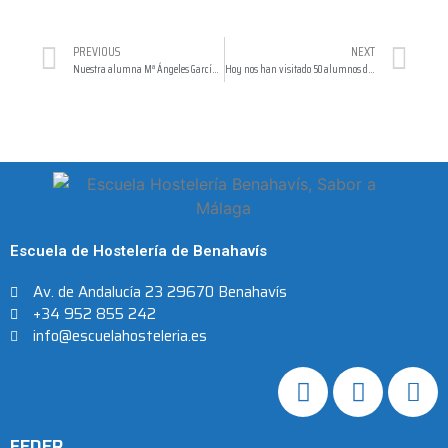
PREVIOUS
NEXT
Nuestra alumna Mª Ángeles García Roldán en la final de Le Cordon Bleu Madrid
Hoy nos han visitado 50 alumnos del Colegio Daidín
Escuela de Hostelería de Benahavís
Av. de Andalucía 23 29670 Benahavís
+34 952 855 242
info@escuelahosteleria.es
FEDER