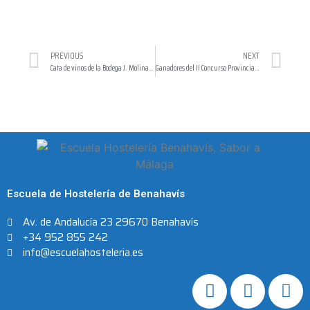
PREVIOUS
NEXT
Cata de vinos de la Bodega J. Molina de Colmenar para nuestro curso de Sala
Ganadores del II Concurso Provincial Sabor a Málaga de vinos con denominación de origen «Málaga» y «Sierras de Málaga»
Escuela de Hostelería de Benahavís
Av. de Andalucía 23 29670 Benahavís
+34 952 855 242
info@escuelahosteleria.es