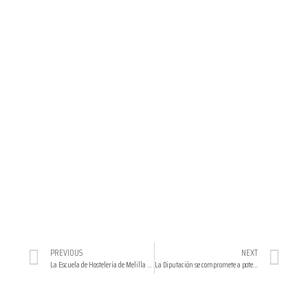
PREVIOUS
NEXT
La Escuela de Hostelería de Melilla inicia un curso de operaciones básicas de pastelería
La Diputación se compromete a potenciar la gastronomía en Benahavís como «elemento diferenciador»