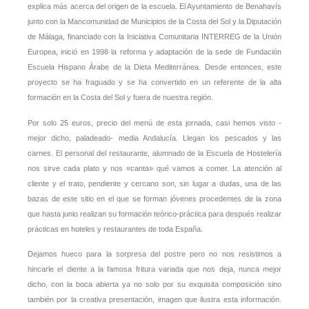
explica más acerca del origen de la escuela. El Ayuntamiento de Benahavís
junto con la Mancomunidad de Municipios de la Costa del Sol y la Diputación
de Málaga, financiado con la Iniciativa Comunitaria INTERREG de la Unión
Europea, inició en 1998 la reforma y adaptación de la sede de Fundación
Escuela Hispano Árabe de la Dieta Mediterránea. Desde entonces, este
proyecto se ha fraguado y se ha convertido en un referente de la alta
formación en la Costa del Sol y fuera de nuestra región.
Por solo 25 euros, precio del menú de esta jornada, casi hemos visto -
mejor dicho, paladeado- media Andalucía. Llegan los pescados y las
carnes. El personal del restaurante, alumnado de la Escuela de Hostelería
nos sirve cada plato y nos «canta» qué vamos a comer. La atención al
cliente y el trato, pendiente y cercano son, sin lugar a dudas, una de las
bazas de este sitio en el que se forman jóvenes procedentes de la zona
que hasta junio realizan su formación teórico-práctica para después realizar
prácticas en hoteles y restaurantes de toda España.
Dejamos hueco para la sorpresa del postre pero no nos resistimos a
hincarle el diente a la famosa fritura variada que nos deja, nunca mejor
dicho, con la boca abierta ya no solo por su exquisita composición sino
también por la creativa presentación, imagen que ilustra esta información.