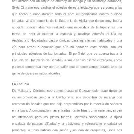
actualizado con un toque de chutney de mango y un salmorejo cordobés,
Silvia Cintrano nos explica el objetivo de esta iniciativa que se suma a las
que llevan a cabo durante todo el año: «Organizamos cuatro o cinco
jornadas al año como la de la Seta o la de Vigilia que tienen muy buena
acogida; nunca habíamos realizado una específica de la tapa y es una
forma de abrir al exterior la escuela y celebrar además el Día de
Andalucía». Novedades gastronómicas para los clientes habituales y una
vía para atraer a aquellos que aún no conocen este rincón, son los
principales objetivos de las jornadas. El perfil del que se acerca hasta la
Escuela de Hostelería de Benahavís suele ser un cliente extranjero, como
pudimos comprobar hoy con un salón que en poco tiempo estaba lleno de
gente de diversas nacionalidades.
La Escuela
De Málaga y Córdoba nos vamos hasta el Gazpachuelo, plato típico en
varias provincias junto a la Cachorreña, una sopa fría de naranja con
cremoso de bacalao que nos deja sorprendidos por la mezcla de sabores
en la boca. A continuación, las entradas, tanto frías como calientes, sirven
de intermedio para los platos fuertes. Mientras saboreamos la típica
ensalada de patatas aliñadas y la tradicional y refrescante ensalada de
pimientos, o unas habitas con jamón y un dúo de croquetas, Silvia nos