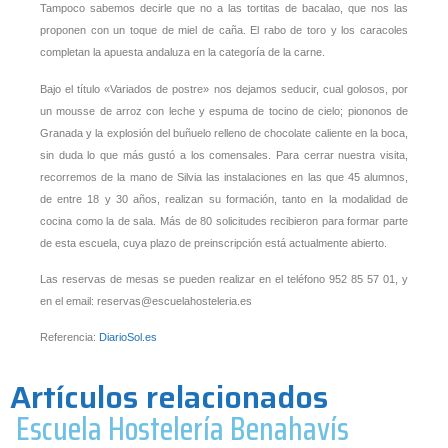
Tampoco sabemos decirle que no a las tortitas de bacalao, que nos las
proponen con un toque de miel de caña. El rabo de toro y los caracoles
completan la apuesta andaluza en la categoría de la carne.
Bajo el título «Variados de postre» nos dejamos seducir, cual golosos, por
un mousse de arroz con leche y espuma de tocino de cielo; piononos de
Granada y la explosión del buñuelo relleno de chocolate caliente en la boca,
sin duda lo que más gustó a los comensales. Para cerrar nuestra visita,
recorremos de la mano de Silvia las instalaciones en las que 45 alumnos,
de entre 18 y 30 años, realizan su formación, tanto en la modalidad de
cocina como la de sala. Más de 80 solicitudes recibieron para formar parte
de esta escuela, cuya plazo de preinscripción está actualmente abierto.
Las reservas de mesas se pueden realizar en el teléfono 952 85 57 01, y
en el email: reservas@escuelahosteleria.es
Referencia:
DiarioSol.es
Artículos relacionados
Escuela Hostelería Benahavís