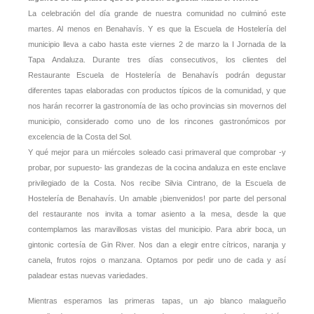
La celebración del día grande de nuestra comunidad no culminó este
martes. Al menos en Benahavís. Y es que la Escuela de Hostelería del
municipio lleva a cabo hasta este viernes 2 de marzo la I Jornada de la
Tapa Andaluza. Durante tres días consecutivos, los clientes del
Restaurante Escuela de Hostelería de Benahavís podrán degustar
diferentes tapas elaboradas con productos típicos de la comunidad, y que
nos harán recorrer la gastronomía de las ocho provincias sin movernos del
municipio, considerado como uno de los rincones gastronómicos por
excelencia de la Costa del Sol.
Y qué mejor para un miércoles soleado casi primaveral que comprobar -y
probar, por supuesto- las grandezas de la cocina andaluza en este enclave
privilegiado de la Costa. Nos recibe Silvia Cintrano, de la Escuela de
Hostelería de Benahavís. Un amable ¡bienvenidos! por parte del personal
del restaurante nos invita a tomar asiento a la mesa, desde la que
contemplamos las maravillosas vistas del municipio. Para abrir boca, un
gintonic cortesía de Gin River. Nos dan a elegir entre cítricos, naranja y
canela, frutos rojos o manzana. Optamos por pedir uno de cada y así
paladear estas nuevas variedades.
Mientras esperamos las primeras tapas, un ajo blanco malagueño