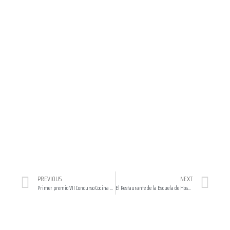
PREVIOUS
NEXT
Primer premio VII Concurso Cocina Mediterráneta
El Restaurante de la Escuela de Hostelería de Benahavís abrió sus puertas atendido por la nueva promoción de alumnos que comienzan su formación