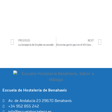
PREVIOUS
NEXT
La Consejería de Empleo no concede ni un solo curso a la Fundación Escuela Hispano Árabe de la Dieta Mediterránea
Alumnos participan en el VIII Concurso de Coctelería Cervecera
Escuela de Hostelería de Benahavís
Av. de Andalucía 23 29670 Benahavís
+34 952 855 242
info@escuelahosteleria.es