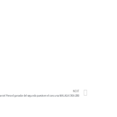
NEXT
aniel Pierard ganador del segundo puesto en el concurso MALAGA CREA 2010